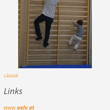
« Zurück
Links
www.
oelv
.
at